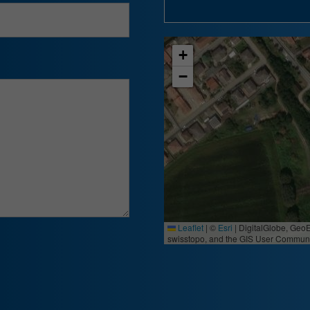
+
−
Leaflet
|
©
Esri
| DigitalGlobe, Geo
swisstopo, and the GIS User Communi