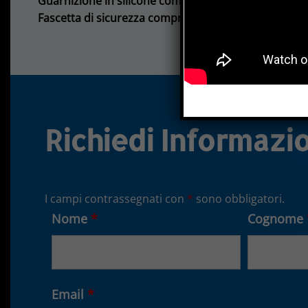
Guarnizione in silicone compresa e montata.
Fascetta di sicurezza compresa
(cod. L316EXFACSS).
Richiedi Informazi
I campi contrassegnati con
*
sono obbligatori.
Nome
*
Cognome
Email
*