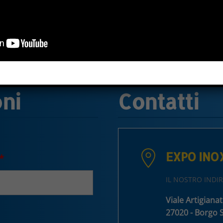
oni
Contatti
EXPO INOX 
*
IL NOSTRO INDIR
Viale Artigianat
27020 - Borgo Sa