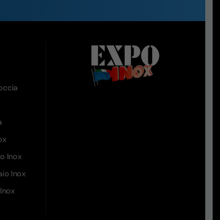
occia
a
ox
io Inox
aio Inox
Inox