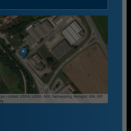
Eye, i-cubed, USDA, USGS, AEX, Getmapping, Aerogrid, IGN, IGP,
ty