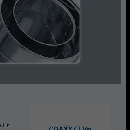
ti in
COAXY CLVp