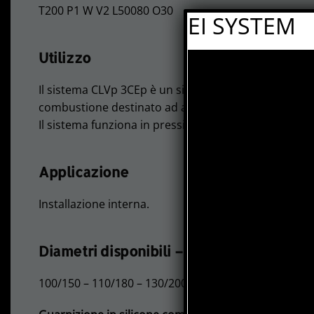
T200 P1 W V2 L50080 O30
EI SYSTEM
Utilizzo
Il sistema CLVp 3CEp è un sistema collettivo di aspi
combustione destinato ad apparecchi a gas a tenuta s
Il sistema funziona in pressione positiva.
Applicazione
Installazione interna.
Diametri disponibili – mm – A RICHIESTA
100/150 – 110/180 – 130/200 – 150/230 – 180/250 – 2