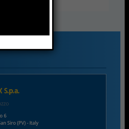
S.p.a.
IZZO
o 6
n Siro (PV) - Italy