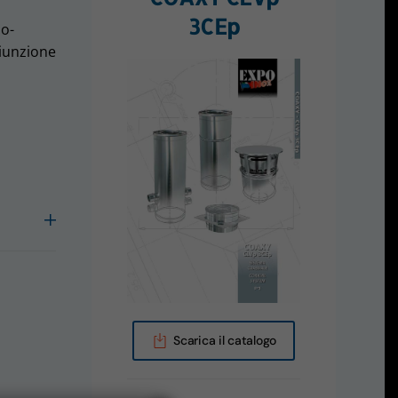
3CEp
io-
giunzione
Scarica il catalogo