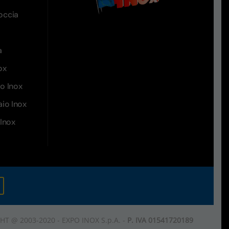
occia
a
ox
io Inox
aio Inox
Inox
T @ 2003-2020 - EXPO INOX S.p.A. -
P. IVA 01541720189