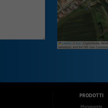
Leaflet
|
©
Esri
| DigitalGlobe, Geo
swisstopo, and the GIS User Communi
PRODOTTI
Monoparete