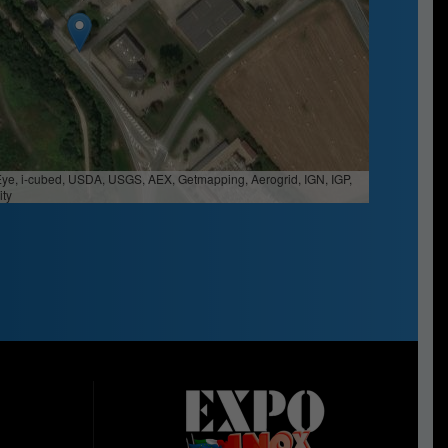
Eye, i-cubed, USDA, USGS, AEX, Getmapping, Aerogrid, IGN, IGP,
ty