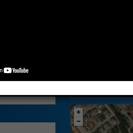
oni
Contatti
EXPO INOX 
*
IL NOSTRO INDIR
Viale Artigianat
27020 - Borgo Sa
+
−