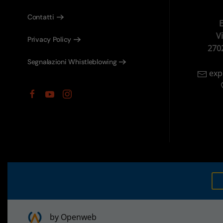
Contatti
E
V
Privacy Policy
270
Segnalazioni Whistleblowing
exp
by Openweb