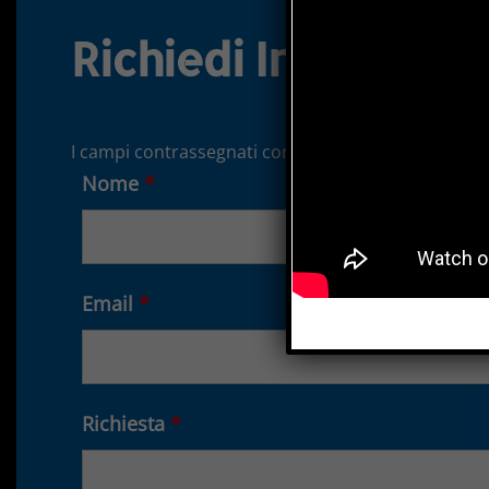
Richiedi Informazi
I campi contrassegnati con
*
sono obbligatori.
Nome
*
Cognome
Email
*
Richiesta
*