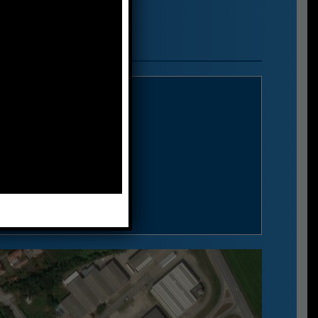
S.p.a.
IZZO
o 6
n Siro (PV) - Italy