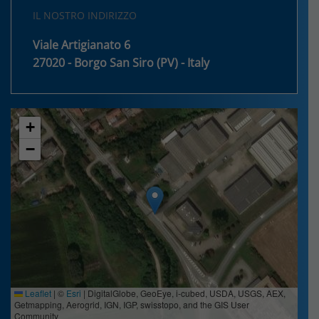
IL NOSTRO INDIRIZZO
Viale Artigianato 6
27020 - Borgo San Siro (PV) - Italy
+
−
Leaflet
|
©
Esri
| DigitalGlobe, GeoEye, i-cubed, USDA, USGS, AEX,
Getmapping, Aerogrid, IGN, IGP, swisstopo, and the GIS User
Community